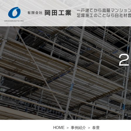
一戸建てから高層マンショ
足場施工のことなら自社材
HOME
＞
事例紹介
＞
泰豊